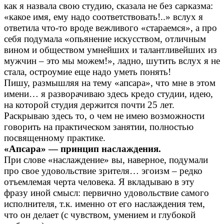
как я назвала свою студию, сказала не без сарказма:
«какое имя, ему надо соответствовать!..» вслух я
ответила что-то вроде вежливого «стараемся», а про
себя подумала «опьянение искусством, отличным
вином и обществом умнейших и талантливейших из
мужчин – это мы можем!», ладно, шутить вслух я не
стала, остроумие еще надо уметь понять!
Пишу, размышляя на тему «апсара», что мне в этом
имени… я разворачиваю здесь кредо студии, идею,
на которой студия держится почти 25 лет.
Раскрываю здесь то, о чем не имею возможности
говорить на практическом занятии, полностью
посвященному практике.
«Апсара» — принцип наслаждения.
При слове «наслаждение» вы, наверное, подумали
про свое удовольствие зрителя… эгоизм – редко
отъемлемая черта человека. Я вкладываю в эту
фразу иной смысл: первично удовольствие самого
исполнителя, т.к. именно от его наслаждения тем,
что он делает (с чувством, умением и глубокой