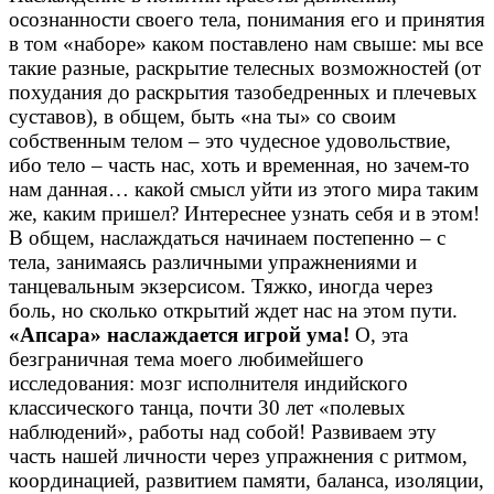
осознанности своего тела, понимания его и принятия
в том «наборе» каком поставлено нам свыше: мы все
такие разные, раскрытие телесных возможностей (от
похудания до раскрытия тазобедренных и плечевых
суставов), в общем, быть «на ты» со своим
собственным телом – это чудесное удовольствие,
ибо тело – часть нас, хоть и временная, но зачем-то
нам данная… какой смысл уйти из этого мира таким
же, каким пришел? Интереснее узнать себя и в этом!
В общем, наслаждаться начинаем постепенно – с
тела, занимаясь различными упражнениями и
танцевальным экзерсисом. Тяжко, иногда через
боль, но сколько открытий ждет нас на этом пути.
«Апсара» наслаждается игрой ума!
О, эта
безграничная тема моего любимейшего
исследования: мозг исполнителя индийского
классического танца, почти 30 лет «полевых
наблюдений», работы над собой! Развиваем эту
часть нашей личности через упражнения с ритмом,
координацией, развитием памяти, баланса, изоляции,