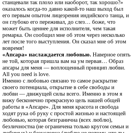
станцевали так плохо или наоборот, так хорошо?»
оказалось когда-то давно какой-то наш выход был
его первым опытом лицезрения индийского танца, и
он глубоко его переживал, до слез… боже, что
может быть ценнее для исполнителя, чем такая
ремарка. Он сообщил мне об этом через несколько
лет после того выступления. Он сказал мне об этом
вовремя!
«Апсара» наслаждается любовью.
Наверное опять
не той, которая пришла вам на ум первая… Образ
апсары для меня — воплощенный принцип любви.
All you need is love.
Именно с любовью связано то самое раскрытие
своего потенциала, открытие в себе свободы и
любви — движущей силы всего. Именно в этом я
вижу бесконечно прекрасную цель нашей общей
работы в «Апсаре». Для меня красота и свобода
ходят рука об руку с простой жизнью и настоящей
любовью, которая безгранична (всех люблю),
безличностна (не ограничена только кругом семьи и
любимых) и безусловна (люблю не потому, что ты