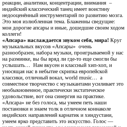
реакции, аналитики, концентрации, внимания –
индийский классический танец имеет воистину
недооценённый инструментарий по развитию мозга.
Это моя излюбленная тема. Блаженны сведущие:
мои дорогие апсары и иные, дошедшие своим ходом
коллеги!
«Апсара» наслаждается звуком себя, мира!
Круг
музыкальных вкусов «Апсары» очень
разнообразен, набора музыки, проигрываемой у нас
на разминке, вы бы вряд ли где-то еще смогли бы
услышать… Нам вкусен и классный хип-хоп, и
уносящая нас в небытие скрипка европейской
классики, отличный вокал, world music… а
совместное творчество с музыкантами усиливает это
необыкновенное, практически экстатическое
удовольствие, вот она синергия на практике.
«Апсара» не без голоса, мы умеем петь наши
постановки и знаем толк в отличном коннаколе
индийских направлений карнатик и хиндустани,
умеем ярко представить это искусство. Голос —