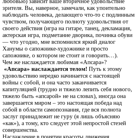
любовью) зависит ваше вторичное удовольствие
зрителя. Вы, наверное, замечали, как упоительно
наблюдать человека, делающего что-то с подлинным
чувством, получающего полноту удовольствия от
своего действия (игра на гитаре, танец, декламация,
актерская игра, подметание дворика, починка обуви
— что угодно, мне вспомнился яркий диалог
Ханумы о сапожнике-художнике и просто
сапожнике, о котором не стоит и говорить…).
Чем же наслаждается любимая «Апсара»?
«Апсара» наслаждается телом!
Путь к этому
удовольствию нередко начинается с настоящей
войны с собой, и она часто заканчивается
капитуляцией (трудно и тяжело лепить себя нового,
тяжело быть «апсарой» не на словах), иногда она
завершается миром – это настоящая победа над
собой в области самопознания, где вся полнота
заслуг принадлежит не гуру (я лишь объясняю
«как»), а тому, кто следует этой непростой стезей
совершенства.
Наслаждение в понятии красоты движения,