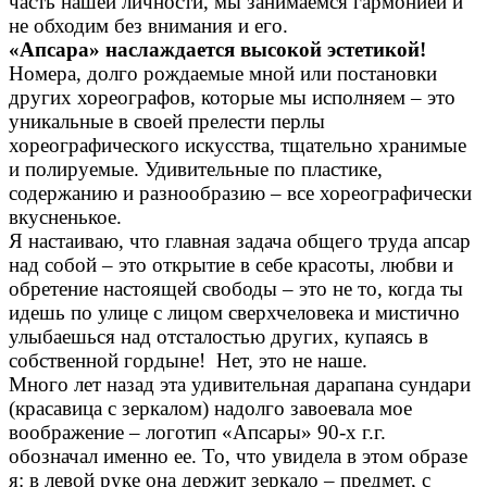
часть нашей личности, мы занимаемся гармонией и
не обходим без внимания и его.
«Апсара» наслаждается высокой эстетикой!
Номера, долго рождаемые мной или постановки
других хореографов, которые мы исполняем – это
уникальные в своей прелести перлы
хореографического искусства, тщательно хранимые
и полируемые. Удивительные по пластике,
содержанию и разнообразию – все хореографически
вкусненькое.
Я настаиваю, что главная задача общего труда апсар
над собой – это открытие в себе красоты, любви и
обретение настоящей свободы – это не то, когда ты
идешь по улице с лицом сверхчеловека и мистично
улыбаешься над отсталостью других, купаясь в
собственной гордыне! Нет, это не наше.
Много лет назад эта удивительная дарапана сундари
(красавица с зеркалом) надолго завоевала мое
воображение – логотип «Апсары» 90-х г.г.
обозначал именно ее. То, что увидела в этом образе
я: в левой руке она держит зеркало – предмет, с