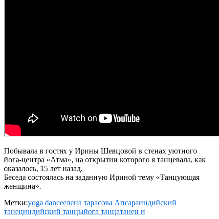
Побывала в гостях у Ирины Шевцовой в стенах уютного
йога-центра «Атма», на открытии которого я танцевала, как
оказалось, 15 лет назад.
Беседа состоялась на заданную Ириной тему «Танцующая
женщина».
Метки:
yoga dance
елена тарасова Апсара
индийский
танец
индийский танцы
йога танца
танец и