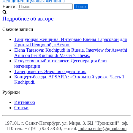
женщина
танцующая женщина
Найти:
Подробнее об авторе
Свежие записи
Танцующая женщина. Интервью Елены Тарасовой для
Ирины Шевцовой, «Атма».
Elena Tarasova: Kuchipudi in Russia. Interview for Aswathi
Arun on her Kuchipudi Master’s Thesis.
Искусственный интеллект. Дегенерация близ
негенерации.
Танец вместе. Энергия содействия.
Концерт-беседа. APSARA: «Открытый урок». Часть 1.
Kuchipudi.
Рубрики
Интервью
Статьи
197101, г. Санкт-Петербург, ул. Мира, 3, БЦ "Троицкий", оф.
110
тел.: +7 (911) 923 38 40,
e-mail:
indian.centre@gmail.com