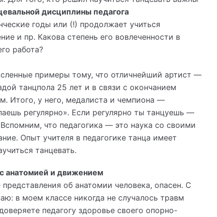
цевальной дисциплины педагога
нческие годы или (!) продолжает учиться
ние и пр. Какова степень его вовлеченности в
его работа?
исленные примеры тому, что отличнейший артист —
здой танцпола 25 лет и в связи с окончанием
м. Итого, у него, медалиста и чемпиона —
елаешь регулярно». Если регулярно ты танцуешь —
. Вспомним, что педагогика — это наука со своими
ание. Опыт учителя в педагогике танца имеет
аучиться танцевать.
е с анатомией и движением
представления об анатомии человека, опасен. С
аю: в моем классе никогда не случалось травм
 доверяете педагогу здоровье своего опорно-