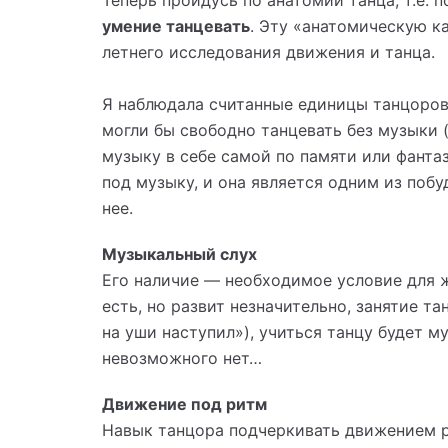
Теперь пройдусь по анатомии танца, т.е. 
умение танцевать
. Эту «анатомическую к
летнего исследования движения и танца.
Я наблюдала считанные единицы танцоров
могли бы свободно танцевать без музыки (
музыку в себе самой по памяти или фанта
под музыку, и она является одним из побу
нее.
Музыкальный слух
Его наличие — необходимое условие для ж
есть, но развит незначительно, занятие т
на уши наступил»), учиться танцу будет му
невозможного нет…
Движение под ритм
Навык танцора подчеркивать движением р