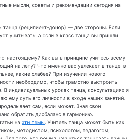
тные мысли, советы и рекомендации сегодня на
ь танца (реципиент-донор) — две стороны. Если
ует учитывать, а если в класс танца вы пришли
по-настоящему? Как вы в принципе учитесь всему
щий на лету? Что именно вас увлекает в танце, в
ьнее, какие слабее? При изучении нового
чности необходимо, чтобы грамотно выстроить
. В индивидуальных уроках танца, консультациях я
аю ему суть его личности в входе наших занятий.
проделывает сам, если может. Зная свои
шанс обратить дисбаланс в гармонию.
татьи на
эти темы
. Учитель танца может быть как
тиком, методистом, психологом, педагогом,
. Для того, кто решил научиться танцевать важны