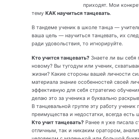
приходят. Мои конкре
тему
КАК научиться танцевать
.
В тандеме ученик в школе танца — учител
ваша цель — научиться танцевать, их след
ради удовольствия, то игнорируйте.
Кто учится танцевать?
Знаете ли вы себя 
новому? Вы тугодум или ученик, схватываю
жизни? Какие стороны вашей личности сил
материала знание особенностей своей ли
эффективную для себя стратегию обучения
делаю это за ученика и буквально раскрыв
В танцевальной группе эту работу ученик 
преимущества и недостатки, всегда есть 
Кто учит танцевать?
Ранее я уже писала с
отличным, так и никаким оратором, анали
человеком с маленькой или большой буквы