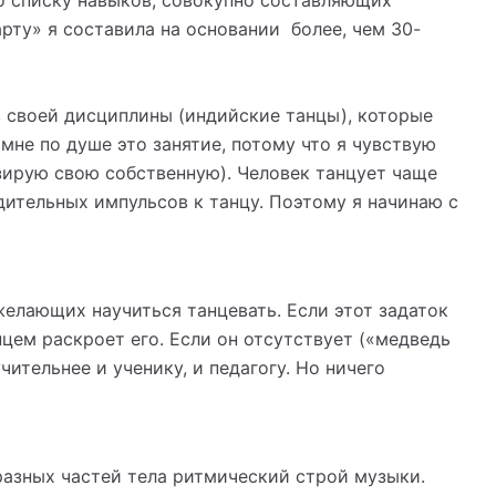
по списку навыков, совокупно составляющих
арту» я составила на основании более, чем 30-
 своей дисциплины (индийские танцы), которые
мне по душе это занятие, потому что я чувствую
зирую свою собственную). Человек танцует чаще
дительных импульсов к танцу. Поэтому я начинаю с
елающих научиться танцевать. Если этот задаток
анцем раскроет его. Если он отсутствует («медведь
чительнее и ученику, и педагогу. Но ничего
азных частей тела ритмический строй музыки.