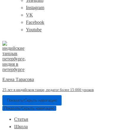
Telegram
Instagram
VK
Facebook
Youtube
Елена Тарасова
25 лет в индийском танце, педагог более 15 000 уроков
Показать/Скрыть навигацию
Показать/Скрыть навигацию
Статьи
Школа