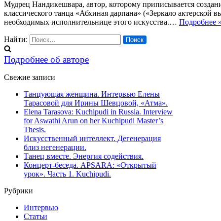
Мудрец Нандикешвара, автор, которому приписывается создани
классического танца «Абхиная дарпана» («Зеркало актерской в
необходимых исполнительнице этого искусства.…
Подробнее 
Найти:
Подробнее об авторе
Свежие записи
Танцующая женщина. Интервью Елены
Тарасовой для Ирины Шевцовой, «Атма».
Elena Tarasova: Kuchipudi in Russia. Interview
for Aswathi Arun on her Kuchipudi Master’s
Thesis.
Искусственный интеллект. Дегенерация
близ негенерации.
Танец вместе. Энергия содействия.
Концерт-беседа. APSARA: «Открытый
урок». Часть 1. Kuchipudi.
Рубрики
Интервью
Статьи