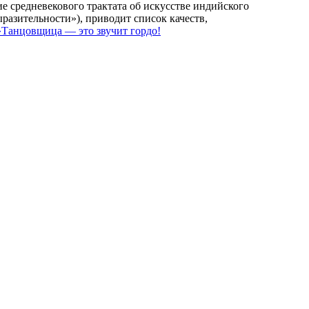
е средневекового трактата об искусстве индийского
ыразительности»), приводит список качеств,
»
Танцовщица — это звучит гордо!